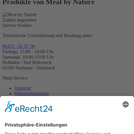
Produkte von Meat by Nature
Zuletzt angesehen
Service Hotline
Telefonische Unterstützung und Beratung unter:
06431 - 92 97 00
Freitags, 15:00 - 18:00 Uhr
Samstags, 10:00-13:00 Uhr
Hofladen / Hof Birkeneck
65589 Hadamar / Steinbach
Shop Service
Widerruf
Widerrufsformular
Kontakt
Zahlungs- und Versandbedingungen
AGB
Informationen
Cookie-Einstellungen