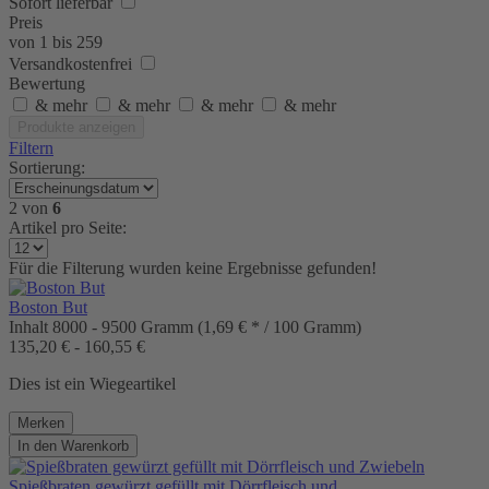
Sofort lieferbar
Preis
von
1
bis
259
Versandkostenfrei
Bewertung
& mehr
& mehr
& mehr
& mehr
Produkte anzeigen
Filtern
Sortierung:
2
von
6
Artikel pro Seite:
Für die Filterung wurden keine Ergebnisse gefunden!
Boston But
Inhalt
8000 - 9500 Gramm
(1,69 € * / 100 Gramm)
135,20 € - 160,55 €
Dies ist ein Wiegeartikel
Merken
In den
Warenkorb
Spießbraten gewürzt gefüllt mit Dörrfleisch und...