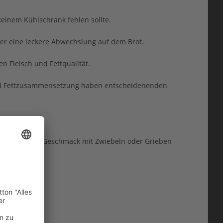
keinem Kühlschrank fehlen sollte.
er eine leckere Abwechslung auf dem Brot.
n Fleisch und Fettqualität.
 und Fettzusammensetzung haben entscheidenenden
 und je nach Geschmack mit Zwiebeln oder Grieben