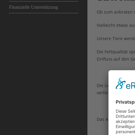
Finanzielle Unterstützung
Ob zum anbraten od
Vielleicht etwas 
Unsere Tiere werde
Die Fettqualität 
Einfluss auf den 
Die Lieferung ent
verfeinert werden 
Das Artikelbild ze