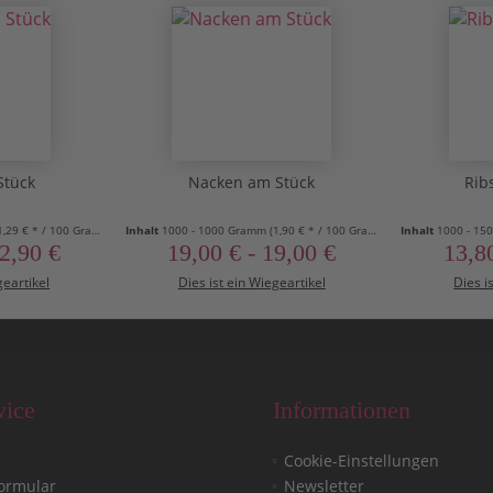
Stück
Nacken am Stück
Ribs
1,29 € * / 100 Gramm)
Inhalt
1000 - 1000 Gramm
(1,90 € * / 100 Gramm)
Inhalt
1000 - 1
12,90 €
19,00 € - 19,00 €
13,80
geartikel
Dies ist ein Wiegeartikel
Dies i
vice
Informationen
Cookie-Einstellungen
ormular
Newsletter