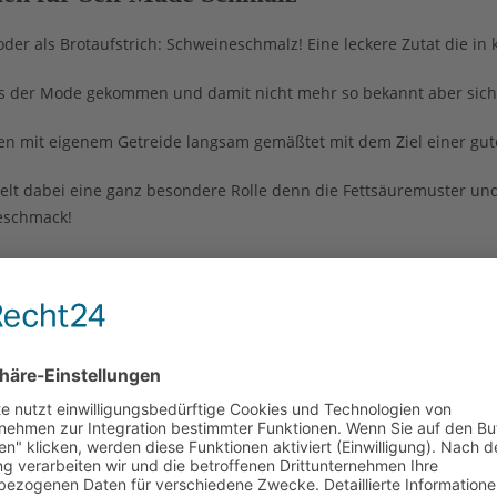
er als Brotaufstrich: Schweineschmalz! Eine leckere Zutat die in 
aus der Mode gekommen und damit nicht mehr so bekannt aber sich
n mit eigenem Getreide langsam gemäßtet mit dem Ziel einer gute
spielt dabei eine ganz besondere Rolle denn die Fettsäuremuster
Geschmack!
hält den Schweineflomen der zu Schmalz ausgelassen werden kann
kann.
igt ein Stück Rückenspeck um die Speckqualität zu verdeutlichen.