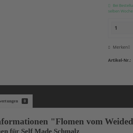
Bei Bestellu
selben Woche.
Merken
Artikel-Nr.:
wertungen
0
nformationen "Flomen vom Weided
en für Self Made Schmalz