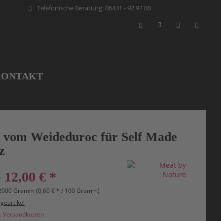
Telefonische Beratung: 06431 - 92 97 00
KONTAKT
 vom Weideduroc für Self Made
z
- 12,00 € *
 2000 Gramm (0,60 € * / 100 Gramm)
egeartikel
l. Versandkosten