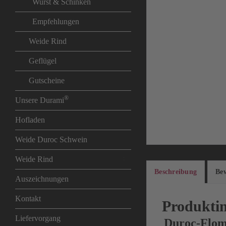
Wurst & Schinken
Empfehlungen
Weide Rind
Geflügel
Gutscheine
®
Unsere Durami
Hofladen
Weide Duroc Schwein
Weide Rind
Beschreibung
Be
Auszeichnungen
Kontakt
Produkti
Liefervorgang
Duroc-Flom