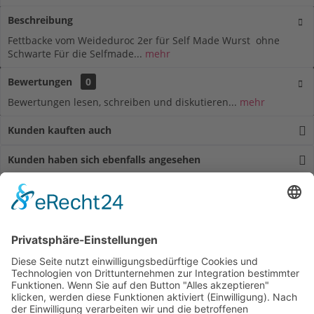
Beschreibung
Fettbacke vom Weideduroc 2er für Self Made Wurst ohne
Schwarte Für die Selfmade...
mehr
Bewertungen
0
Bewertungen lesen, schreiben und diskutieren...
mehr
Kunden kauften auch
Kunden haben sich ebenfalls angesehen
Service Hotline
Shop Service
Informationen
Unsere Zahlungsarten