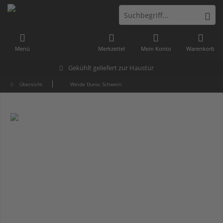
Menü
Merkzettel
Mein Konto
Warenkorb
Gekühlt geliefert zur Haustür
Übersicht
Weide Duroc Schwein