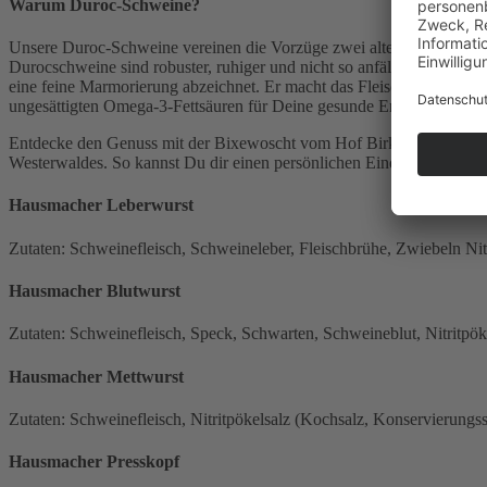
Warum Duroc-Schweine?
Unsere Duroc-Schweine vereinen die Vorzüge zwei alter Rassen, dem
Durocschweine sind robuster, ruhiger und nicht so anfällig für Krank
eine feine Marmorierung abzeichnet. Er macht das Fleisch deutlich zar
ungesättigten Omega-3-Fettsäuren für Deine gesunde Ernährung.
Entdecke den Genuss mit der Bixewoscht vom Hof Birkeneck, die Du
Westerwaldes. So kannst Du dir einen persönlichen Eindruck davo
Hausmacher Leberwurst
Zutaten: Schweinefleisch, Schweineleber, Fleischbrühe, Zwiebeln Nit
Hausmacher Blutwurst
Zutaten: Schweinefleisch, Speck, Schwarten, Schweineblut, Nitritpök
Hausmacher Mettwurst
Zutaten: Schweinefleisch, Nitritpökelsalz (Kochsalz, Konservierungss
Hausmacher Presskopf