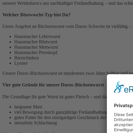
unserer Weidedurocs aus nachhaltiger Freilandhaltung – und das s
Welcher Bixewoscht-Typ bist Du?
Unser Angebot an Büchsenwurst vom Duroc-Schwein ist vielfältig – f
Hausmacher Leberwurst
Hausmacher Blutwurst
Hausmacher Mettwurst
Hausmacher Presskopf
Bierschinken
Lyoner
Unsere Duroc-Büchsenwurst ist mindestens zwei Jahre haltbar und nat
Vier gute Gründe für unsere Duroc-Büchsenwurst
Die Grundlage für gute Wurst ist gutes Fleisch – und das wiederum 
langsame Mast
viel Bewegung durch ganzjährige Freilandhaltung
gutes Futter für den einzigartigen Geschmack der Bixewoscht: 
stressfreie Schlachtung