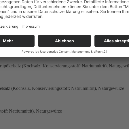
 Iberico-Schwein aus Spanien und dem roten Jersey-Schwein aus den 
heiten. Was sie überdies von den Züchtungen der Moderne abhebt, ist ih
ter, saftiger und leckerer. Überdies punktet der Speck unserer Duroc-S
 in unserem Onlineshop erwerben kannst. Selbstverständlich freuen w
n machen, wo Deine gute Duroc-Büchsenwurst herkommt.
ritpökelsalz (Kochsalz, Konservierungsstoff: Natriumnitrit), Naturgew
elsalz (Kochsalz, Konservierungsstoff: Natriumnitrit), Naturgewürze
toff: Natriumnitrit), Naturgewürze