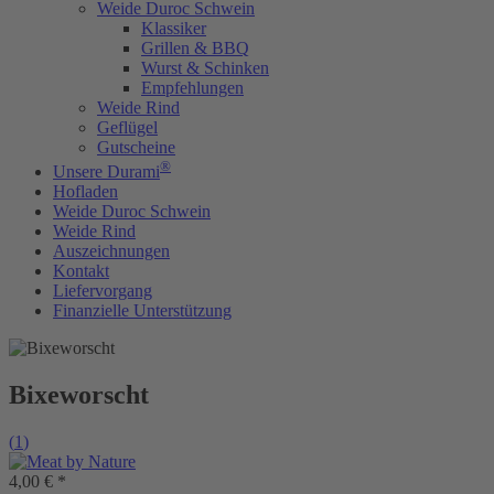
Weide Duroc Schwein
Klassiker
Grillen & BBQ
Wurst & Schinken
Empfehlungen
Weide Rind
Geflügel
Gutscheine
®
Unsere Durami
Hofladen
Weide Duroc Schwein
Weide Rind
Auszeichnungen
Kontakt
Liefervorgang
Finanzielle Unterstützung
Bixeworscht
(
1
)
4,00 € *