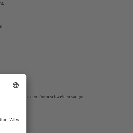
nt.
n:
i Limburg geht es den Durocschweinen saugut.
Genfutter