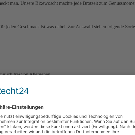
chmeckt man. Unsere Bixewoscht machte jede Brotzeit zum Genussmome
ür jeden Geschmack ist was dabei. Zur Auswahl stehen folgende Sorte
ürlich frei von Allergenen.
ist eine Frage der Haltung. Auf unserem Hof Birkeneck in Hadamar be
Grasfütterung und regionales Futter wie Kartoffeln, Obst u.a. – KEIN 