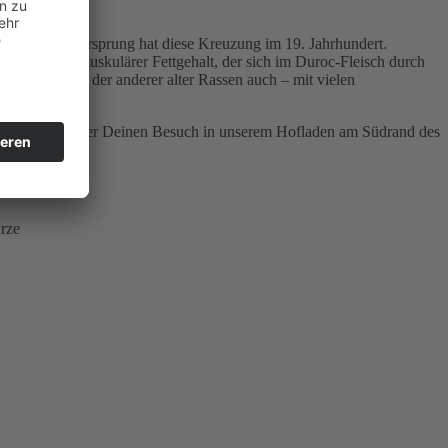
USA. Ihren Ursprung hat diese Kreuzung im 19. Jahrhundert.
r hoher intramuskulärer Fettgehalt, der sich im Duroc-Fleisch durch
chweine – wie der anderer alter Rassen auch – mit vielen
ir uns auch über Deinen Besuch in unserem Hofladen am Südrand des
ürze