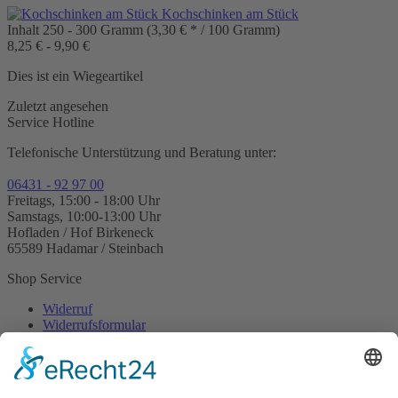
Kochschinken am Stück
Inhalt
250 - 300 Gramm
(3,30 € * / 100 Gramm)
8,25 € - 9,90 €
Dies ist ein Wiegeartikel
Zuletzt angesehen
Service Hotline
Telefonische Unterstützung und Beratung unter:
06431 - 92 97 00
Freitags, 15:00 - 18:00 Uhr
Samstags, 10:00-13:00 Uhr
Hofladen / Hof Birkeneck
65589 Hadamar / Steinbach
Shop Service
Widerruf
Widerrufsformular
Kontakt
Zahlungs- und Versandbedingungen
AGB