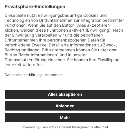
Informationen
Cookie-Einstellungen
Newsletter
Datenschutzerklärung
Impressum
Unsere Zahlungsarten
Facebook
Cookie-Einstellungen
Kontakt
Zahlungs- und Versandbedingungen
Datenschutzerklärung
AGB
Impressum
MeatbyNature wird durch die Europäische Union sowie nationale
Kofinanzierung unterstützt.
* Alle Preise inkl. gesetzl. Mehrwertsteuer zzgl.
Versandkosten
und
ggf. Nachnahmegebühren, wenn nicht anders beschrieben
© 2026 Meat by Nature GmbH